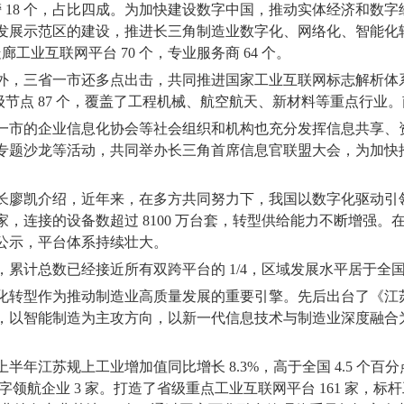
榜
18
个，占比四成。为加快建设数字中国，推动实体经济和数字
发展示范区的建设，推进长三角制造业数字化、网络化、智能化
走廊工业互联网平台
70
个，专业服务商
64
个。
外，三省一市还多点出击，共同推进国家工业互联网标志解析体
级节点
87
个，覆盖了工程机械、航空航天、新材料等重点行业。
一市的企业信息化协会等社会组织和机构也充分发挥信息共享、
专题沙龙等活动，共同举办长三角首席信息官联盟大会，为加快
长廖凯介绍，近年来，在多方共同努力下，我国以数字化驱动引
家，连接的设备数超过
8100
万台套，转型供给能力不断增强。
公示，平台体系持续壮大。
，累计总数已经接近所有双跨平台的
1/4
，区域发展水平居于全
化转型作为推动制造业高质量发展的重要引擎。先后出台了《江
，以智能制造为主攻方向，以新一代信息技术与制造业深度融合
上半年江苏规上工业增加值同比增长
8.3%
，高于全国
4.5
个百分
字领航企业
3
家。打造了省级重点工业互联网平台
161
家，标杆