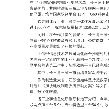
布
45
个国家先进制造业集群名单，长三角上
禀赋优势，共同推进长三角工业互联网一体化
角已累计培育国家双跨平台
13
个，
G60
科创
除共同建设工业互联网一体化发展示范区
过
1800
亿个，标志解析量超过
1350
亿次，二
同时，在合作共赢的背景下，长三角三省
制造业数字化转型举办线上培训、公益课堂、
业高质量发展做出了积极的贡献。
工信部信息技术发展司两化融合推进处处
国具有一定影响力的工业互联网平台超过
240
网平台的遴选工作中，新增双跨平台已经完成
其中，长三角三省一市新增
5
家双跨平台
作为制造业大省，江苏也始终坚持把数字
计划》《加快建设制造强省行动方案》等文件
造、数字化转型。
省工业和信息化厅副厅长池宇介绍，今年
联网双跨平台
5
个，专业特色型平台
54
个，数