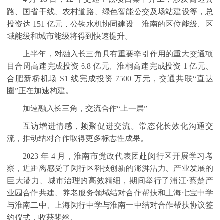
路、国省干线、农村道路、绿色智能公交及场站建设等，总
投资达
151
亿元，公铁水机协同建设，淮南的区位能级、区
域能级和城市能级将得到快速提升。
上半年，对融入长三角具有重要牵引作用的重大交通项
目合周高速完成投资
6.8
亿元、淮桐高速完成投资
1
亿元、
合肥新桥机场
S1
线完成投资
7500
万元，交通共联“直达
圈”正在加速构建。
加速融入长三角，交流合作“上一层”
互访增进情感，频聚促进交流。常态化长效化沟通交
流，推动结对合作取得更多标志性成果。
2023
年
4
月，淮南市党政代表团赴闵行区开展学习考
察，近距离感受了闵行区科技创新的澎湃活力、产业发展的
巨大潜力、城市治理的高效精细，期间举行了浦江·蔡楚产
业园合作共建、养老服务领域结对合作帮扶和上海七宝中学
与淮南二中、上海闵行中学与淮南一中结对合作帮扶协议签
约仪式，收获斐然。