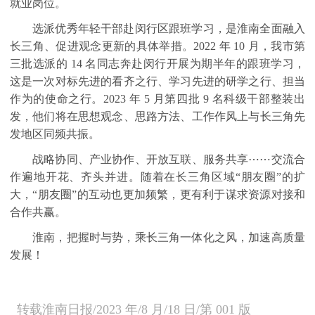
就业岗位。
选派优秀年轻干部赴闵行区跟班学习，是淮南全面融入
长三角、促进观念更新的具体举措。
2022
年
10
月，我市第
三批选派的
14
名同志奔赴闵行开展为期半年的跟班学习，
这是一次对标先进的看齐之行、学习先进的研学之行、担当
作为的使命之行。
2023
年
5
月第四批
9
名科级干部整装出
发，他们将在思想观念、思路方法、工作作风上与长三角先
发地区同频共振。
战略协同、产业协作、开放互联、服务共享
⋯⋯
交流合
作遍地开花、齐头并进。随着在长三角区域“朋友圈”的扩
大，“朋友圈”的互动也更加频繁，更有利于谋求资源对接和
合作共赢。
淮南，把握时与势，乘长三角一体化之风，加速高质量
发展！
转载淮南日报
/2023
年
/8
月
/18
日
/
第
001
版