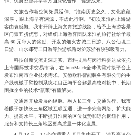
作、优质资源共享等方面深化合作，促进成果。
文旅合作新空间拓展延伸。“淮南历史悠久，文化底蕴
深厚，跟上海早有渊源，不虚此行啊。”初次来淮的上海游
客由衷感慨。我市开辟上海文青旅游线路，给予上海游客景
区门票五折优惠，对组织上海游客团队来淮的旅行社给予最
高
60
元每人的奖励。开发的烟火古城二日游、八公仙境二
日游、山水郢荷二日游等旅游线路对沪苏浙有较强吸引力。
科技创新交流走深走实。市科技局与闵行科委达成依托
上海国际技术交易市场，在
InnoMatch
全球供需对接平台上
发布淮南市企业技术需求。安徽欧科智能装备有限公司的生
产线机械手臂控制系统项目正与平台解题高校对接中，长期
困扰企业的技术“瓶颈”有望解决。
交通是开放发展的经脉。融入长三角，交通先行。我市
着眼于加快长三角区域互联互通，进一步完善网络、扩大能
力、提高水平，不断提升淮南的区位优势和综合枢纽作用，
服务和支持长三角地区更高质量一体化发展。
4
月
18
日，
12
个交通重点项目集中开工，涉及高速公