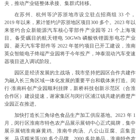
夫，推动产业链整体承接、集群式转移。
在苏州、杭州等沪苏浙地市设立驻点招商组
33
个，
2019
年以来，累计签约沪苏浙地区项目
300
多个。
2023
年以
来签约合众新能源汽车核心零部件产业园等
21
个上海项
目。备受瞩目的航天锂电
50GWh
磷酸铁锂圆形电芯产业
园、菱天汽车零部件等
2022
年签约项目已开工建设，淮南
英众智能电子终端产业园将于今年投产，坤泰混动汽车变速
器项目进入调试阶段。
园区是经济发展的主战场，我市坚持把园区合作共建作
为融入长三角区域一体化发展的重要平台和载体来打造。闵
行·淮南科创产业园顺利挂牌，新桥科技创新示范区（合淮
合作区）建设提速，谢家集区与闵行区浦江镇共建的蔡楚产
业园正在推进。
加快打造长三角绿色食品生产加工供应基地。
2023
年
1
月，闵行区淮南市特色农产品展示展销中心正式揭牌，集中
展示展销淮南麻黄鸡、淮南牛肉汤、八公山豆腐、店集贡
米、马店糯米等
100
多个品牌、
2000
多款单品，淮南特色农