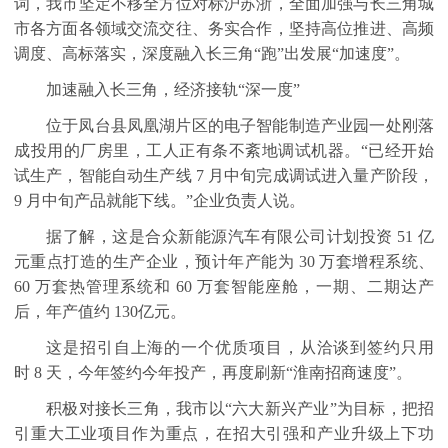
词，我市坚定不移全方位对标沪苏浙，全面加强与长三角城
市各方面各领域交流交往、务实合作，坚持高位推进、高频
调度、高标落实，深度融入长三角“跑”出发展“加速度”。
加速融入长三角，经济接轨“深一度”
位于凤台县凤凰湖片区的电子智能制造产业园一处刚落
成投用的厂房里，工人正有条不紊地调试机器。“已经开始
试生产，智能自动生产线
7
月中旬完成调试进入量产阶段，
9
月中旬产品就能下线。”企业负责人说。
据了解，这是合众新能源汽车有限公司计划投资
51
亿
元重点打造的生产企业，预计年产能为
30
万套增程系统、
60
万套热管理系统和
60
万套智能座舱，一期、二期达产
后，年产值约
130
亿元。
这是招引自上海的一个优质项目，从洽谈到签约只用
时
8
天，今年签约今年投产，再度刷新“淮南招商速度”。
积极对接长三角，我市以“六大新兴产业”为目标，把招
引重大工业项目作为重点，在招大引强和产业升级上下功