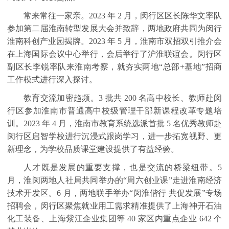
常来常往一家亲。
2023
年
2
月，闵行区区长陈华文率队
参加第二届淮南转型发展大会并致辞，两地政府共同为闵行
淮南科创产业园揭牌。
2023
年
5
月，淮南市双招双引推介会
在上海国际会议中心举行，会后举行了沪淮联谊会。闵行区
副区长李锐率队来淮南考察，就夯实两地“总部
+
基地”招商
工作模式进行深入探讨。
教育交流加密趋频。
3
批共
200
名高中校长、教师赴闵
行区参加淮南市普通高中校级管理干部新课程改革专题培
训。
2023
年
4
月，淮南市教育系统选派首批
5
名优秀教师赴
闵行区启智学校进行沉浸式跟岗学习，进一步拓宽视野、更
新理念，为学校品质课堂建设提供了有益经验。
人才既是发展的重要支撑，也是交流的桥梁纽带。
5
月，淮闵两地人社局共同举办的“周六创业课”走进淮南经济
技术开发区。
6
月，两地联手举办“闵淮偕行 共促发展”专场
招聘会，闵行区聚焦就业用工需求精准提供了上海神开石油
化工装备、上海紫江企业集团等
40
家区内重点企业
642
个