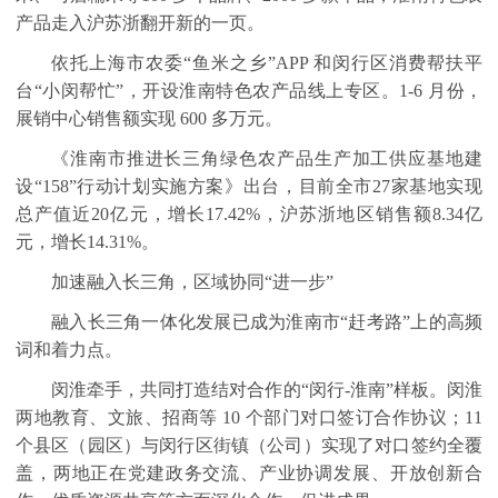
产品走入沪苏浙翻开新的一页。
依托上海市农委“鱼米之乡”
APP
和闵行区消费帮扶平
台“小闵帮忙”，开设淮南特色农产品线上专区。
1-6
月份，
展销中心销售额实现
600
多万元。
《淮南市推进长三角绿色农产品生产加工供应基地建
设“
158
”行动计划实施方案》出台，目前全市
27
家基地实现
总产值近
20
亿元，增长
17.42%
，沪苏浙地区销售额
8.34
亿
元，增长
14.31%
。
加速融入长三角，区域协同“进一步”
融入长三角一体化发展已成为淮南市“赶考路”上的高频
词和着力点。
闵淮牵手，共同打造结对合作的“闵行
-
淮南”样板。闵淮
两地教育、文旅、招商等
10
个部门对口签订合作协议；
11
个县区（园区）与闵行区街镇（公司）实现了对口签约全覆
盖，两地正在党建政务交流、产业协调发展、开放创新合