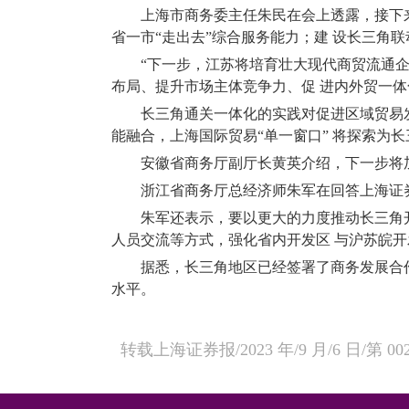
上海市商务委主任朱民在会上透露，接下
省一市“走出去”综合服务能力；建 设长三角
“下一步，江苏将培育壮大现代商贸流通
布局、提升市场主体竞争力、促 进内外贸一
长三角通关一体化的实践对促进区域贸易
能融合，上海国际贸易“单一窗口” 将探索为
安徽省商务厅副厅长黄英介绍，下一步将
浙江省商务厅总经济师朱军在回答上海证
朱军还表示，要以更大的力度推动长三角
人员交流等方式，强化省内开发区 与沪苏皖
据悉，长三角地区已经签署了商务发展合
水平。
转载上海证券报
/2023
年
/9
月
/6
日
/
第
00