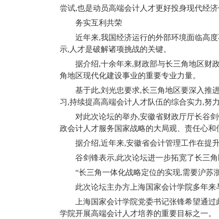
尝试
,
也是动员高端会计人才更好投身现代经济
务实互利共荣
近年来
,
我国经济运行的外部环境面临高度
示
,
人才是破解诸项挑战的关键。
据介绍
,
十余年来
,
财政部与长三角地区财
角地区现代化建设事业的重要专业力量。
基于此
,
刘光忠要求
,
长三角地区要深入推
习
,
持续提高高端会计人才队伍的综合实力
,
努
对此次论坛的举办
,
安徽省财政厅厅长谷剑
政会计人才服务国家战略的大局观、责任心和
据介绍
,
近年来
,
安徽省会计管理工作在提
谷剑锋表示
,
此次论坛进一步拓宽了长三角
“长三角一体化战略定位的实现
,
需要沪苏
此次论坛主办方上海国家会计学院多年来
上海国家会计学院党委书记张锋希望通过
学院开展高端会计人才培养的重要目标之一。