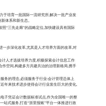
力于培育一批国际一流研究所
,
解决一批产业发
创新体系和新生态。
按照“三先走廊”的战略定位
,
加快建设具有国际
进一步深化改革
,
尤其是人才培养方面的改革
,
对
会计人才选拔培养力度
,
积极探索会计信息工作
合作空间
,
构建多方共建共治的治理新格局
,
携手
持服务的理念
,
必须服务于行业
:
会计管理总体上
。近年来技术进步使得会计行业发生巨大的变化
,
化电子凭证会计数据标准试点
,
作为全国唯一的整
等一站式服务
,
打造“浙里报账”平台一体推进行政