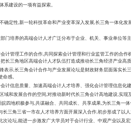
体系建设的一项有益探索。
不确定性
,
新一轮科技革命和产业变革深入发展
,
长三角一体化发
政部门培养的高端会计人才广泛分布于企业、机关、事业单位等
进会计管理工作的合作
,
共同探索会计管理和行业监管工作的合作
力把长三角地区高端会计人才队伍打造成推动长三角经济产业高
锋表示
,
长三角会计合作与产业发展论坛是财政财务层面落实长
使命感。
升会计信息质量、加速高端会计人才培养、强化会计管理信息化
区域和发展合作的空间
,
对推动新时代长三角会计高地建设
,
实现
浙皖四地积极参与
,
共谋融合、共同成长、共享成果
,
为长三角一体
与长三角三省一市在人才培养方面开展深入合作
,
初步形成了以人
此次论坛
,
能进一步激发广大学员对于会计行业、中观产业以及宏