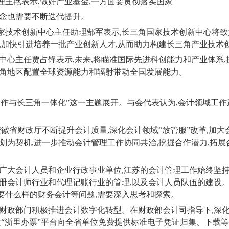
理王艳表示
,
做好产业基金
,
一方面要贯彻落实国家
念也需要不断迭代提升。
家技术创新中心主任助理郜军表示
,
长三角国家技术创新中心将致
,
加快引进培养一批产业创新人才
,
从而助力构建长三角产业技术
中心主任贾占锋表示
,
未来
,
将瞄准国际先进科创能力和产业体系
,
角地区配置全球资源能力和辐射带动全国发展能力。
合作与长三角一体化”这一主题展开。与会代表认为
,
会计领域工作
安徽省财政厅不断提升会计质量
,
深化会计领域“放管服”改革
,
加大
划为契机
,
进一步推动会计管理工作协同共治
,
挖掘合作潜力
,
拓展
。
广大会计人员和企业行政事业单位
,
江苏的会计管理工作始终坚
册会计师行业和代理记账行业的管理
,
以及会计人员队伍的建设
要什么样的财务会计等问题
,
需要深入思考和探索。
财政部门积极推进会计数字化转型。在财政部会计司指导下
,
深
设“浙里办票”平台向全省单位免费提供标准电子凭证归集、下载