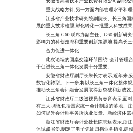
安徽省高新技术产业投资有限公司副总经
重大战略方针
,
另一方面内部管理水平和理
江苏省产业技术研究院副院长、长三角国
展的重大技术难题
,
孵化转化一批重大科技成果
长三角
G60
联席办副主任、
G60
创新研究
影响力的科创走廊和重要创新策源地
,
提高长三
合力促进一体化
此次论坛的圆桌交流环节围绕“会计管理
于促进长三角一体化发展十分重要。
安徽省财政厅副厅长朱长才表示
,
近年来
,
数智化转型。下一步
,
将以长三角一体化整体规
推动长三角会计融合发展取得新突破和新成效
江苏省财政厅二级巡视员黄春育表示
,
面对
有三大职能
,
包括国家统一会计制度的落地、注
如何提升会计师事务所执业质量、新经济体需
浙江省财政厅会计处处长陈志远表示
,
浙江
体试点省份
,
制定了电子凭证归档业务指引
,
建